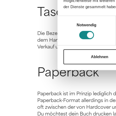
möglicherweise mit weiteren
der Dienste gesammelt habe
Taschenbuch
Einwilligungsauswahl
Notwendig
Die Bezeichnung „Taschenbuch“ beg
dem Hardcover perfekt für „die Tas
Verkauf und daher meist für den g
Ablehnen
Paperback
Paperback ist im Prinzip lediglic
Paperback-Format allerdings in d
oft zwischen der von Hardcover 
Du möchtest dein Buch drucken la