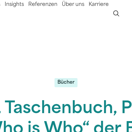
s
Insights
Referenzen
Über uns
Karriere
Bücher
 Taschenbuch, 
ho is Who“ der 