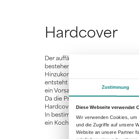
Hardcover
Der auffälligste Unterschied beim
bestehende Umschlag. Das macht 
Hinzukommt dass der Rücken des B
entsteht daher ein Hohlraum zwis
Zustimmung
ein Vorsatzblatt miteinander verb
Da die Produktionskosten bei der 
Hardcovers auch zu höheren Preise
Diese Webseite verwendet 
In bestimmten Genres ist ein Har
Wir verwenden Cookies, um I
ein Kochbuch oder einen Bildband
und die Zugriffe auf unsere 
Website an unsere Partner fü