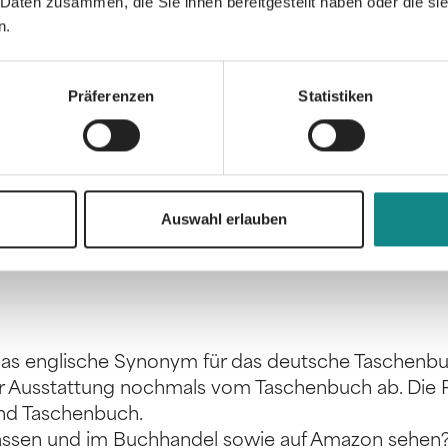
 Daten zusammen, die Sie ihnen bereitgestellt haben oder die s
n.
Präferenzen
Statistiken
ründet sich darauf, dass es durch sein Format un
che“, also unterwegs geeignet ist. Das Taschenbuch
roßen Vertrieb gedacht.
Auswahl erlauben
h das englische Synonym für das deutsche Taschenbu
er Ausstattung nochmals vom Taschenbuch ab. Die P
und Taschenbuch.
ssen und im Buchhandel sowie auf Amazon sehen? 