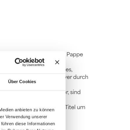
t der kartonierte oder aus Pappe
Beim Aufklappen des Buches,
ag sind bei einem Hardcover durch
Über Cookies
erbacks oder Taschenbücher, sind
wenn es sich bei deinem Titel um
 Medien anbieten zu können
hrer Verwendung unserer
 führen diese Informationen