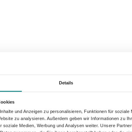
 Hardcover im Vergleich zu den anderen Varianten is
ein Hardcover ausschlaggebend robuster.
uches nicht fest mit dem Umschlag verklebt ist. 
chen Rücken und Cover. Der Inhalt und der Umschl
Details
unden.
Druckerei für Hardcover höher sind als die für Pap
n im Handel erhältlich.
Cookies
dcover besonders empfehlenswert, so zum Beispiel 
nhalte und Anzeigen zu personalisieren, Funktionen für soziale
 handelt.
Website zu analysieren. Außerdem geben wir Informationen zu I
r soziale Medien, Werbung und Analysen weiter. Unsere Partner