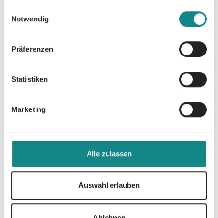
Göcking
gesammelt haben.
Einwilligungsauswahl
Notwendig
09. Mai 2025
Präferenzen
Statistiken
Marketing
Alle zulassen
Auswahl erlauben
Ablehnen