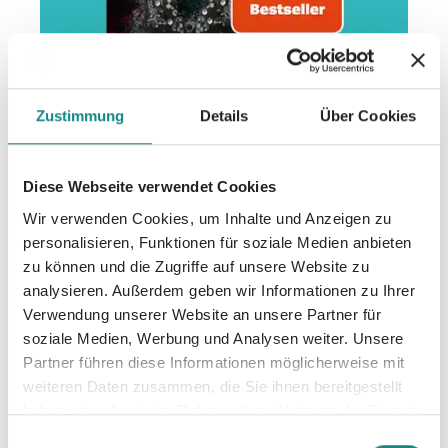
Zustimmung
Details
Über Cookies
Diese Webseite verwendet Cookies
Wir verwenden Cookies, um Inhalte und Anzeigen zu
personalisieren, Funktionen für soziale Medien anbieten
SPIEGEL Bestseller für
zu können und die Zugriffe auf unsere Website zu
Katelyn Erikson
analysieren. Außerdem geben wir Informationen zu Ihrer
Verwendung unserer Website an unsere Partner für
"Darkside 2"
soziale Medien, Werbung und Analysen weiter. Unsere
Partner führen diese Informationen möglicherweise mit
12. November 2024
weiteren Daten zusammen, die Sie ihnen bereitgestellt
haben oder die sie im Rahmen Ihrer Nutzung der Dienste
gesammelt haben.
Einwilligungsauswahl