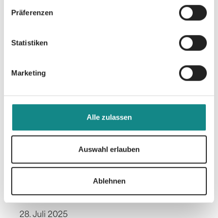
Präferenzen
Statistiken
Marketing
Alle zulassen
Auswahl erlauben
Katelyn Erikson
ergattert weiteren
Ablehnen
SPIEGEL Bestseller
28. Juli 2025