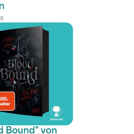
n
25
d Bound" von