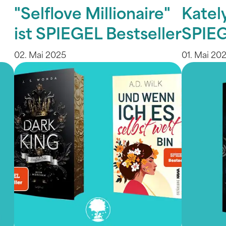
"Selflove Millionaire"
Kately
ist SPIEGEL Bestseller
SPIEG
02. Mai 2025
01. Mai 20