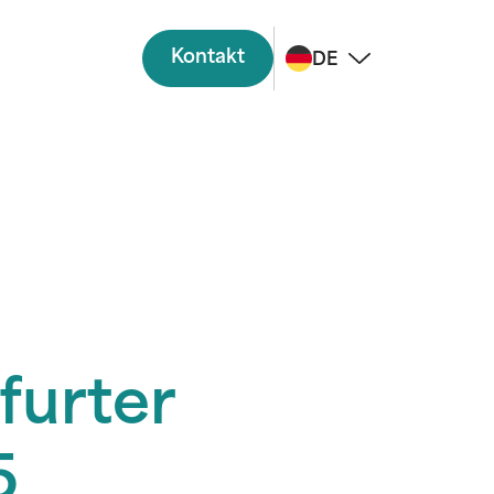
Kontakt
DE
furter
5