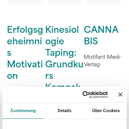
Erfolgsg
Kinesiol
CANNA
eheimni
ogie
BIS
s
Taping:
Motifant Medi-
Motivati
Grundku
Verlag
on
rs
Kompak
Motifant Medi-
t
Verlag
Zustimmung
Details
Über Cookies
Motifant Medi-
Verlag