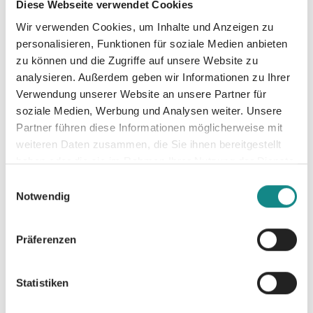
Diese Webseite verwendet Cookies
Wir verwenden Cookies, um Inhalte und Anzeigen zu
personalisieren, Funktionen für soziale Medien anbieten
zu können und die Zugriffe auf unsere Website zu
analysieren. Außerdem geben wir Informationen zu Ihrer
Verwendung unserer Website an unsere Partner für
soziale Medien, Werbung und Analysen weiter. Unsere
Partner führen diese Informationen möglicherweise mit
weiteren Daten zusammen, die Sie ihnen bereitgestellt
haben oder die sie im Rahmen Ihrer Nutzung der Dienste
gesammelt haben.
Einwilligungsauswahl
Notwendig
Weltenb
Zweifelh
In die
Präferenzen
ruch -
afte
Wellen!
Das Mal
Pfade
Amy
Statistiken
der
Nordberg
Karina Verlag