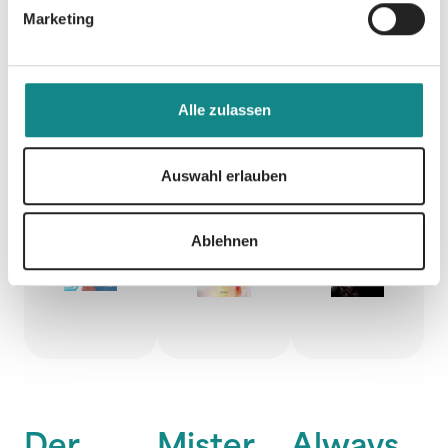
Sonne
Marketing
SC
Alle zulassen
Oliver Alraun
Auswahl erlauben
Ablehnen