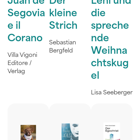
Juan de
Der
Leni und
Segovia
kleine
die
e il
Strich
spreche
Corano
nde
Sebastian
Weihna
Bergfeld
Villa Vigoni
chtskug
Editore /
Verlag
el
Lisa Seeberger