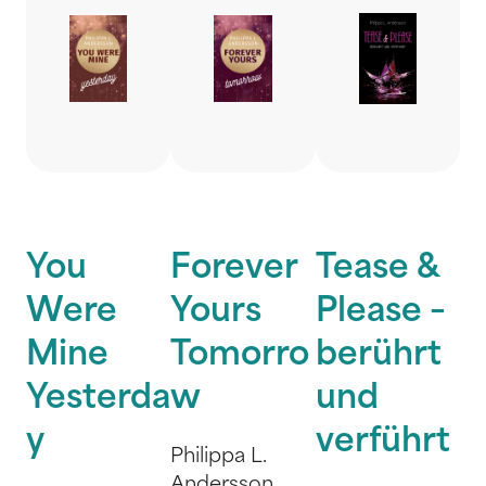
You
Forever
Tease &
Were
Yours
Please –
Mine
Tomorro
berührt
Yesterda
w
und
y
verführt
Philippa L.
Andersson