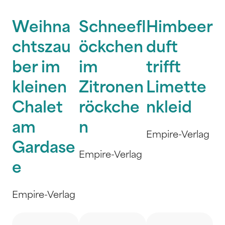
Weihna
Schneefl
Himbeer
chtszau
öckchen
duft
ber im
im
trifft
kleinen
Zitronen
Limette
Chalet
röckche
nkleid
am
n
Empire-Verlag
Gardase
Empire-Verlag
e
Empire-Verlag