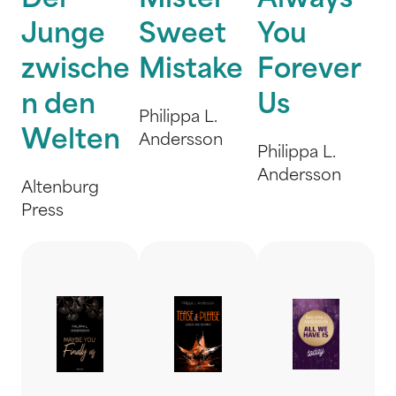
Der
Mister
Always
Junge
Sweet
You
zwische
Mistake
Forever
n den
Us
Philippa L.
Welten
Andersson
Philippa L.
Andersson
Altenburg
Press