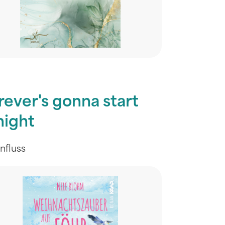
rever's gonna start
night
enfluss