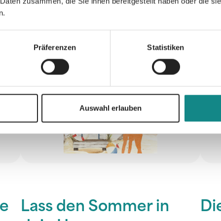
 Daten zusammen, die Sie ihnen bereitgestellt haben oder die s
n.
Präferenzen
Statistiken
Auswahl erlauben
be
Lass den Sommer in
Di