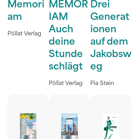
Memori
MEMOR
Drei
am
IAM
Generat
Auch
ionen
Pöllat Verlag
deine
auf dem
Stunde
Jakobsw
schlägt
eg
Pöllat Verlag
Pia Stein