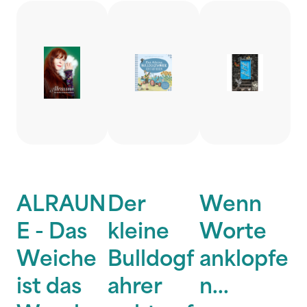
ALRAUN
Der
Wenn
E - Das
kleine
Worte
Weiche
Bulldogf
anklopfe
ist das
ahrer
n...