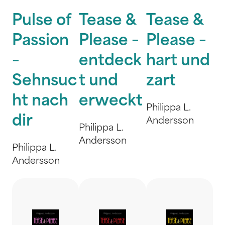
Pulse of
Tease &
Tease &
Passion
Please –
Please –
–
entdeck
hart und
Sehnsuc
t und
zart
ht nach
erweckt
Philippa L.
dir
Andersson
Philippa L.
Andersson
Philippa L.
Andersson