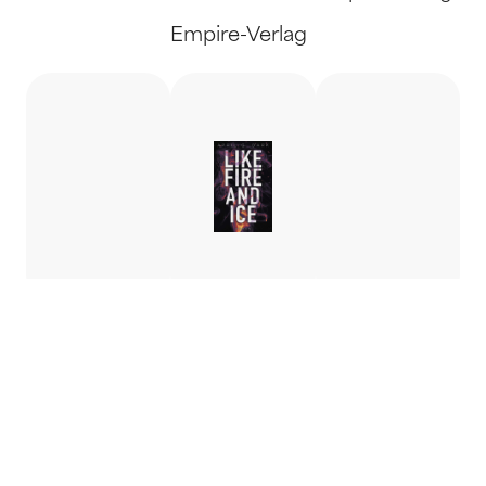
Empire-Verlag
Ich
Like Fire
Where
erkenne
and Ice -
to find
dich.
Sophie &
the