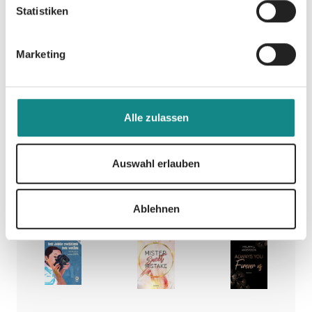
ruch -
afte
Wellen!
Statistiken
Das Mal
Pfade
Amy
Marketing
der
Nordberg
Karina Verlag
Sonne
Alle zulassen
SC
Oliver Alraun
Auswahl erlauben
Ablehnen