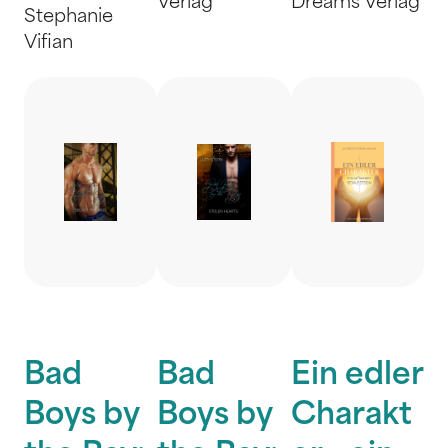
Verlag
Dreams Verlag
Stephanie
Vifian
Bad
Bad
Ein edler
Boys by
Boys by
Charakt