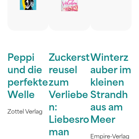
Peppi
Zuckerst
Winterz
und die
reusel
auber im
perfekte
zum
kleinen
Welle
Verliebe
Strandh
n:
aus am
Zottel Verlag
Liebesro
Meer
man
Empire-Verlag