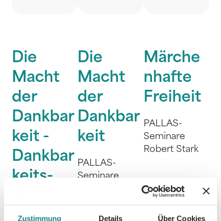
Die
Die
Märche
Macht
Macht
nhafte
der
der
Freiheit
Dankbar
Dankbar
PALLAS-
keit -
keit
Seminare
Robert Stark
Dankbar
PALLAS-
keits-
Seminare
Robert Stark
Tagebuc
h
Zustimmung
Details
Über Cookies