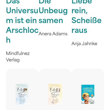
Das
Die
Liebe
Universu
Unbeug
rein,
m ist ein
samen
Scheiße
Arschloc
raus
Anera Adams
h
Anja Jahnke
Mindfulnez
Verlag