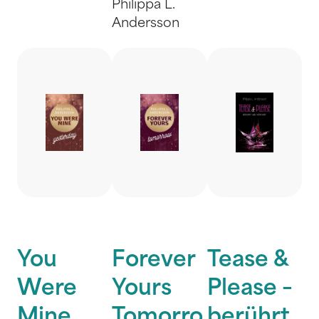
Philippa L.
Andersson
You
Forever
Tease &
Were
Yours
Please –
Mine
Tomorro
berührt