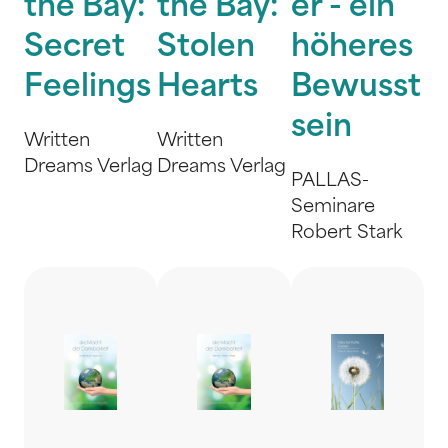
the Bay:
the Bay:
er - ein
Secret
Stolen
höheres
Feelings
Hearts
Bewusst
sein
Written
Written
Dreams Verlag
Dreams Verlag
PALLAS-
Seminare
Robert Stark