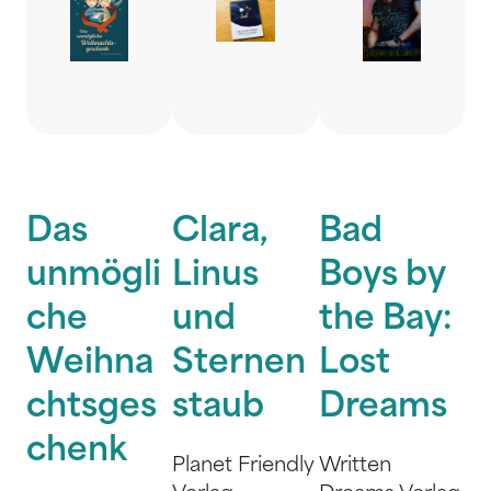
Das
Clara,
Bad
unmögli
Linus
Boys by
che
und
the Bay:
Weihna
Sternen
Lost
chtsges
staub
Dreams
chenk
Planet Friendly
Written