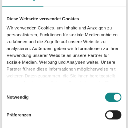
PALLAS-
Diese Webseite verwendet Cookies
Seminare
Robert Stark
Wir verwenden Cookies, um Inhalte und Anzeigen zu
personalisieren, Funktionen für soziale Medien anbieten
zu können und die Zugriffe auf unsere Website zu
analysieren. Außerdem geben wir Informationen zu Ihrer
Verwendung unserer Website an unsere Partner für
soziale Medien, Werbung und Analysen weiter. Unsere
Partner führen diese Informationen möglicherweise mit
weiteren Daten zusammen, die Sie ihnen bereitgestellt
haben oder die sie im Rahmen Ihrer Nutzung der Dienste
gesammelt haben.
Einwilligungsauswahl
Notwendig
Präferenzen
Weltenb
Zweifelh
In die