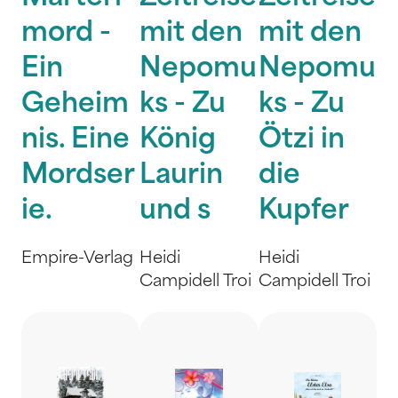
mord -
mit den
mit den
Ein
Nepomu
Nepomu
Geheim
ks - Zu
ks - Zu
nis. Eine
König
Ötzi in
Mordser
Laurin
die
ie.
und s
Kupfer
Empire-Verlag
Heidi
Heidi
Campidell Troi
Campidell Troi