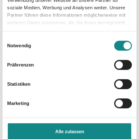
Verwendung unserer Website an unsere Partner für
soziale Medien, Werbung und Analysen weiter. Unsere
Weltenb
Zweifelh
In die
Partner führen diese Informationen möglicherweise mit
weiteren Daten zusammen, die Sie ihnen bereitgestellt
ruch -
afte
Wellen!
haben oder die sie im Rahmen Ihrer Nutzung der Dienste
Das Mal
Pfade
gesammelt haben.
Einwilligungsauswahl
Amy
Notwendig
der
Nordberg
Karina Verlag
Sonne
Präferenzen
SC
Statistiken
Oliver Alraun
Marketing
Alle zulassen