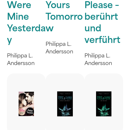
Were
Yours
Please –
Mine
Tomorro
berührt
Yesterda
w
und
y
verführt
Philippa L.
Andersson
Philippa L.
Philippa L.
Andersson
Andersson