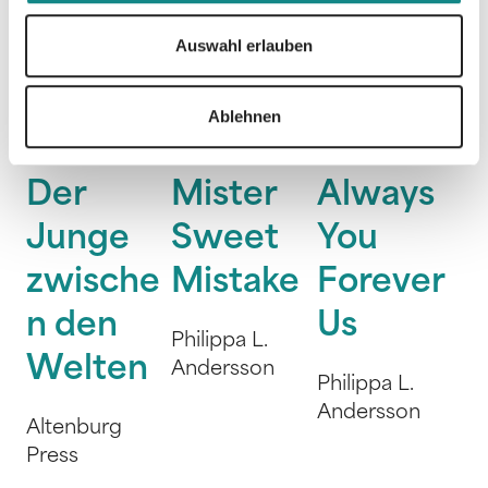
Auswahl erlauben
Ablehnen
Der
Mister
Always
Junge
Sweet
You
zwische
Mistake
Forever
n den
Us
Philippa L.
Welten
Andersson
Philippa L.
Andersson
Altenburg
Press