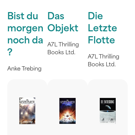
Bist du
Das
Die
morgen
Objekt
Letzte
noch da
Flotte
A7L Thrilling
?
Books Ltd.
A7L Thrilling
Books Ltd.
Anke Trebing