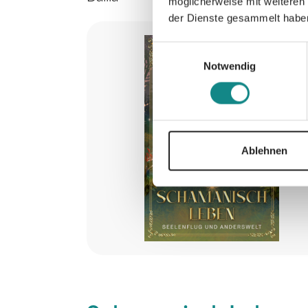
möglicherweise mit weiteren
der Dienste gesammelt habe
Einwilligungsauswahl
Notwendig
Ablehnen