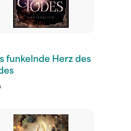
s funkelnde Herz des
des
a