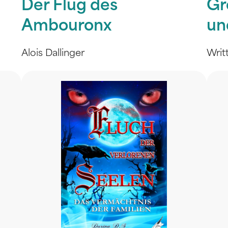
Der Flug des
Gr
Ambouronx
un
Alois Dallinger
Writ