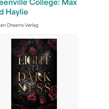
eenville College: Max
d Haylie
ten Dreams Verlag