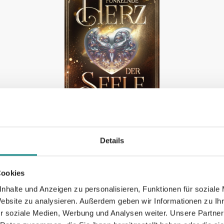
Details
es
Das funkelnde Herz der
Di
Cookies
nhalte und Anzeigen zu personalisieren, Funktionen für soziale
Seele
Website zu analysieren. Außerdem geben wir Informationen zu I
Dalil
r soziale Medien, Werbung und Analysen weiter. Unsere Partner
Dalila