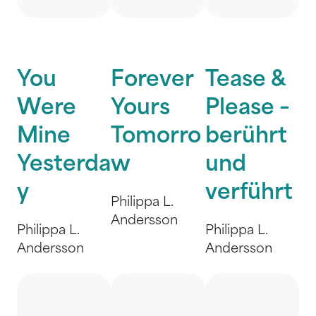
You
Forever
Tease &
Were
Yours
Please –
Mine
Tomorro
berührt
Yesterda
w
und
y
verführt
Philippa L.
Andersson
Philippa L.
Philippa L.
Andersson
Andersson