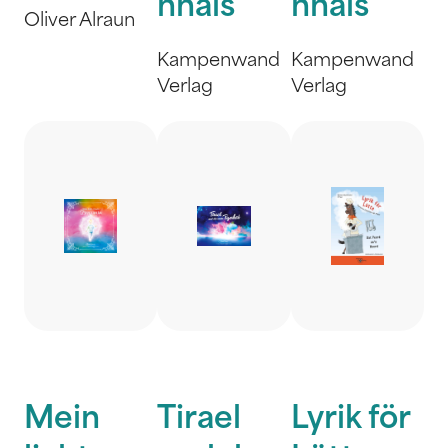
nhals
nhals
Oliver Alraun
Kampenwand
Kampenwand
Verlag
Verlag
Mein
Tirael
Lyrik för