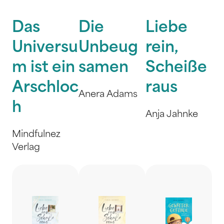
Das
Die
Liebe
Universu
Unbeug
rein,
m ist ein
samen
Scheiße
Arschloc
raus
Anera Adams
h
Anja Jahnke
Mindfulnez
Verlag