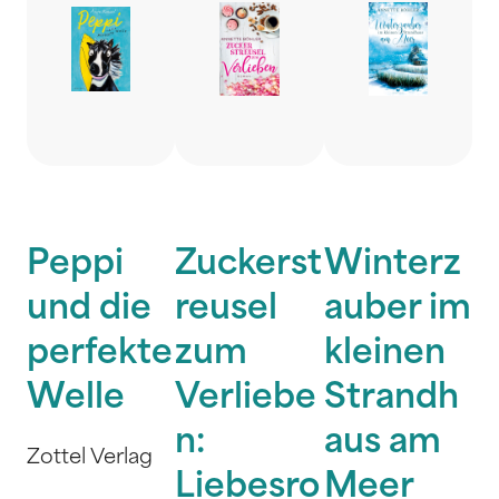
Peppi
Zuckerst
Winterz
und die
reusel
auber im
perfekte
zum
kleinen
Welle
Verliebe
Strandh
n:
aus am
Zottel Verlag
Liebesro
Meer