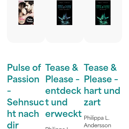
Pulse of
Tease &
Tease &
Passion
Please –
Please –
–
entdeck
hart und
Sehnsuc
t und
zart
ht nach
erweckt
Philippa L.
dir
Andersson