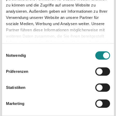
zu können und die Zugriffe auf unsere Website zu
analysieren. Außerdem geben wir Informationen zu Ihrer
Verwendung unserer Website an unsere Partner für
soziale Medien, Werbung und Analysen weiter. Unsere
Partner führen diese Informationen möglicherweise mit
weiteren Daten zusammen, die Sie ihnen bereitgestellt
haben oder die sie im Rahmen Ihrer Nutzung der Dienste
Weltenb
Zweifelh
In die
gesammelt haben.
Einwilligungsauswahl
ruch -
afte
Wellen!
Notwendig
Das Mal
Pfade
Amy
Präferenzen
der
Nordberg
Karina Verlag
Sonne
Statistiken
SC
Marketing
Oliver Alraun