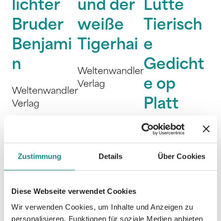
lichter
und der
Lütte
Bruder
weiße
Tierisch
Benjami
Tigerhai
e
n
Gedicht
Weltenwandler
e op
Verlag
Weltenwandler
Platt
Verlag
Bärbel
Wolfmeier
Zustimmung
Details
Über Cookies
Diese Webseite verwendet Cookies
Wir verwenden Cookies, um Inhalte und Anzeigen zu
personalisieren, Funktionen für soziale Medien anbieten