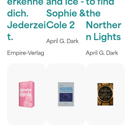
erkenne
and Ice -
to find
dich.
Sophie &
the
Jederzei
Cole 2
Norther
t.
n Lights
April G. Dark
Empire-Verlag
April G. Dark