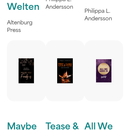
Welten
Andersson
Philippa L.
Andersson
Altenburg
Press
Maybe
Tease &
All We