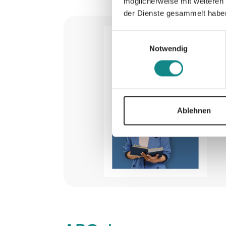
möglicherweise mit weiteren
der Dienste gesammelt habe
Einwilligungsauswahl
Notwendig
Ablehnen