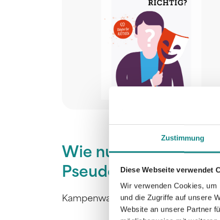
Zustimmung
Wie nutze ich ein
Pseudonym richtig?
Diese Webseite verwendet 
Wir verwenden Cookies, um I
und die Zugriffe auf unsere 
Kampenwand Verlag
Website an unsere Partner fü