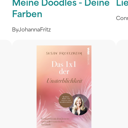
Meine Doodles - Deine
Li
Farben
Conn
ByJohannaFritz