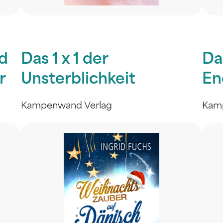
d
Das 1 x 1 der
Das
r
Unsterblichkeit
En
Kampenwand Verlag
Kam