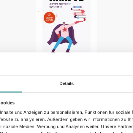
Details
Wie Autoren ihre
We
unbewussten Kräfte
Se
Cookies
nhalte und Anzeigen zu personalisieren, Funktionen für soziale
aktiv nutzen k
Website zu analysieren. Außerdem geben wir Informationen zu I
Kam
r soziale Medien, Werbung und Analysen weiter. Unsere Partner
Kampenwand Verlag