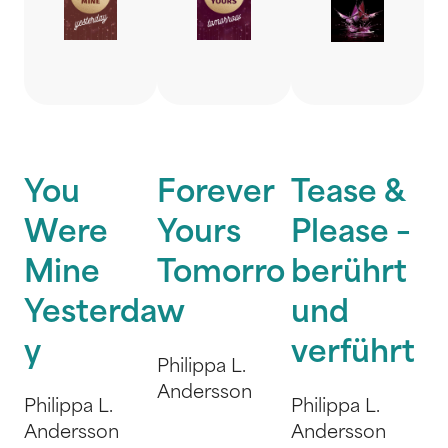
You
Forever
Tease &
Were
Yours
Please –
Mine
Tomorro
berührt
Yesterda
w
und
y
verführt
Philippa L.
Andersson
Philippa L.
Philippa L.
Andersson
Andersson