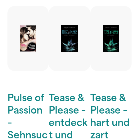
Pulse of
Tease &
Tease &
Passion
Please –
Please –
–
entdeck
hart und
Sehnsuc
t und
zart