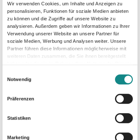
Bildersp
Bildersp
Bildersp
Wir verwenden Cookies, um Inhalte und Anzeigen zu
rache
rache
rache
personalisieren, Funktionen für soziale Medien anbieten
zu können und die Zugriffe auf unsere Website zu
der
der
der
analysieren. Außerdem geben wir Informationen zu Ihrer
Verwendung unserer Website an unsere Partner für
chinesis
chinesis
chinesis
soziale Medien, Werbung und Analysen weiter. Unsere
chen
chen
chen
Partner führen diese Informationen möglicherweise mit
weiteren Daten zusammen, die Sie ihnen bereitgestellt
Zeichen,
Zeichen,
Zeichen,
haben oder die sie im Rahmen Ihrer Nutzung der Dienste
gesammelt haben.
Chines
Chines
Chines
Einwilligungsauswahl
Notwendig
FCDB
FCDB
FCDB
Präferenzen
Förderung
Förderung
Förderung
Chinesisch-
Chinesisch-
Chinesisch-
Deutscher
Deutscher
Deutscher
Statistiken
Marketing