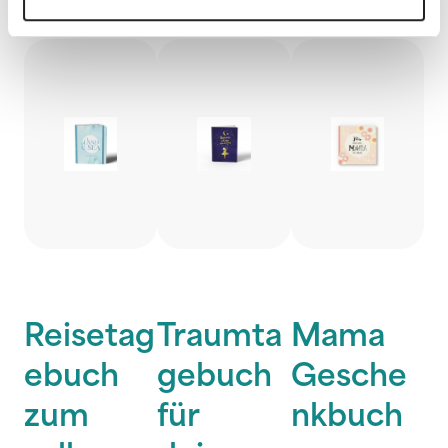
Farbspiel
Farbspiel
Reisetag
Traumta
Mama
ebuch
gebuch
Gesche
zum
für
nkbuch