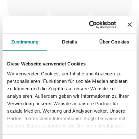
Zustimmung
Details
Über Cookies
Malbuch
Malbuch
Malbuch
- Spirit
Erwachs
...Medita
Diese Webseite verwendet Cookies
of India
ene ..
tion..Sec
Wir verwenden Cookies, um Inhalte und Anzeigen zu
The Life
ret
personalisieren, Funktionen für soziale Medien anbieten
Farbspiel
zu können und die Zugriffe auf unsere Website zu
of Trees
Garden
analysieren. Außerdem geben wir Informationen zu Ihrer
Verwendung unserer Website an unsere Partner für
Farbspiel
Farbspiel
soziale Medien, Werbung und Analysen weiter. Unsere
Partner führen diese Informationen möglicherweise mit
weiteren Daten zusammen, die Sie ihnen bereitgestellt
haben oder die sie im Rahmen Ihrer Nutzung der Dienste