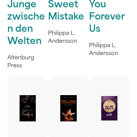
Junge
Sweet
You
zwische
Mistake
Forever
n den
Us
Philippa L.
Welten
Andersson
Philippa L.
Andersson
Altenburg
Press