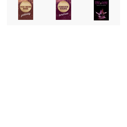
You
Forever
Tease &
Were
Yours
Please –
Mine
Tomorro
berührt
Yesterda
w
und
y
verführt
Philippa L.
Andersson
Philippa L.
Philippa L.