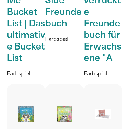
Me
Side
verrückt
Bucket
Freunde
e
List | Das
buch
Freunde
ultimativ
buch für
Farbspiel
e Bucket
Erwachs
List
ene "A
Farbspiel
Farbspiel