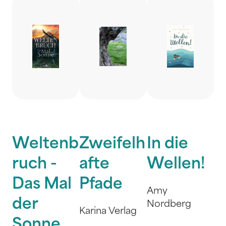
Weltenb
Zweifelh
In die
ruch -
afte
Wellen!
Das Mal
Pfade
Amy
der
Nordberg
Karina Verlag
Sonne