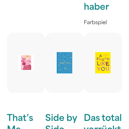
haber
Farbspiel
That’s
Side by
Das total