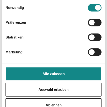
gesammelt haben.
Einwilligungsauswahl
Notwendig
Präferenzen
Statistiken
Marketing
ABC
Alle
Das
lernen -
meine
Tagebuc
Alle zulassen
Malbuch
Freunde
h das
Freunde
glücklic
Farbspiel
Auswahl erlauben
buch
h macht
Ablehnen