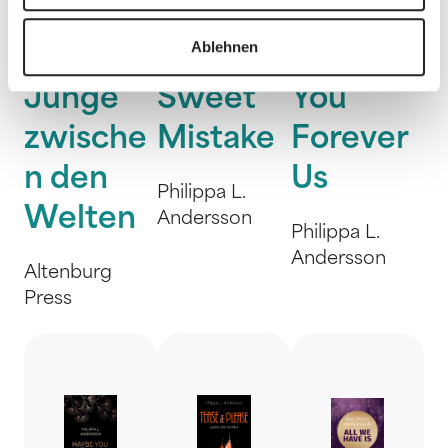
Ablehnen
Der
Mister
Always
Junge
Sweet
You
zwische
Mistake
Forever
n den
Us
Philippa L.
Welten
Andersson
Philippa L.
Andersson
Altenburg
Press