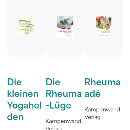
Die
Die
Rheuma
kleinen
Rheuma
adé
Yogahel
-Lüge
Kampenwand
den
Verlag
Kampenwand
Verlag