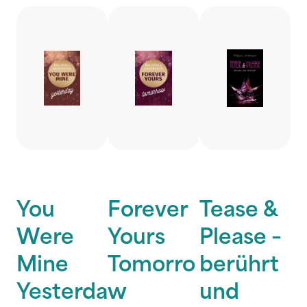
You
Forever
Tease &
Were
Yours
Please –
Mine
Tomorro
berührt
Yesterda
w
und