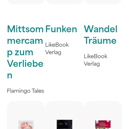
Mittsom
Funken
Wandel
mercam
Träume
LikeBook
p zum
Verlag
LikeBook
Verliebe
Verlag
n
Flamingo Tales