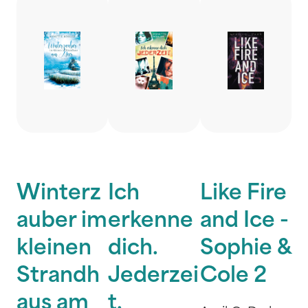
Winterz
Ich
Like Fire
auber im
erkenne
and Ice -
kleinen
dich.
Sophie &
Strandh
Jederzei
Cole 2
aus am
t.