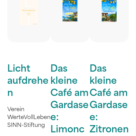
Licht
Das
Das
aufdrehe
kleine
kleine
n
Café am
Café am
Gardase
Gardase
Verein
e:
e:
WerteVollLeben
SINN-Stiftung
Limonc
Zitronen