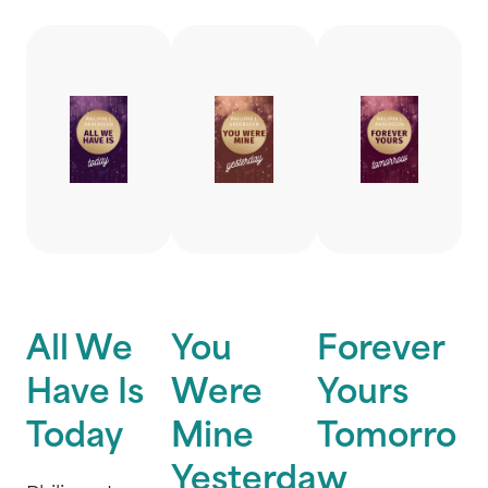
All We
You
Forever
Have Is
Were
Yours
Today
Mine
Tomorro
Yesterda
w