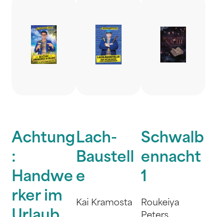
Achtung
Lach-
Schwalb
:
Baustell
ennacht
Handwe
e
1
rker im
Kai Kramosta
Roukeiya
Urlaub
Peters