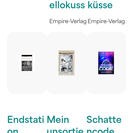
ellokuss
küsse
Empire-Verlag
Empire-Verlag
Endstati
Mein
Schatte
on
unsortie
ncode