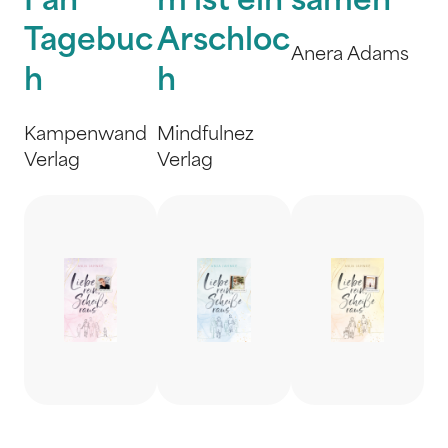
Fan
m ist ein
samen
Tagebuc
Arschloc
Anera Adams
h
h
Kampenwand
Mindfulnez
Verlag
Verlag