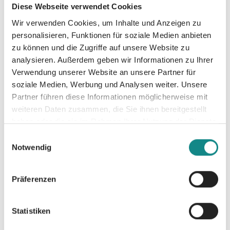
2
Das Mal
Pfade
Diese Webseite verwendet Cookies
Wir verwenden Cookies, um Inhalte und Anzeigen zu
der
personalisieren, Funktionen für soziale Medien anbieten
Roukeiya
Karina Verlag
Sonne
zu können und die Zugriffe auf unsere Website zu
Peters
analysieren. Außerdem geben wir Informationen zu Ihrer
SC
Verwendung unserer Website an unsere Partner für
soziale Medien, Werbung und Analysen weiter. Unsere
Partner führen diese Informationen möglicherweise mit
Oliver Alraun
weiteren Daten zusammen, die Sie ihnen bereitgestellt
haben oder die sie im Rahmen Ihrer Nutzung der Dienste
gesammelt haben.
Einwilligungsauswahl
Notwendig
Präferenzen
Statistiken