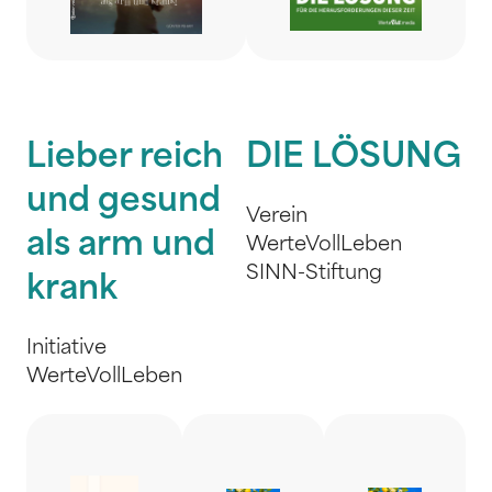
Lieber reich
DIE LÖSUNG
und gesund
Verein
als arm und
WerteVollLeben
SINN-Stiftung
krank
Initiative
WerteVollLeben