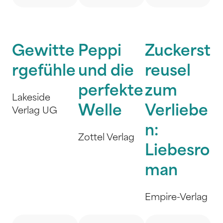
Gewitte
Peppi
Zuckerst
rgefühle
und die
reusel
perfekte
zum
Lakeside
Welle
Verliebe
Verlag UG
n:
Zottel Verlag
Liebesro
man
Empire-Verlag