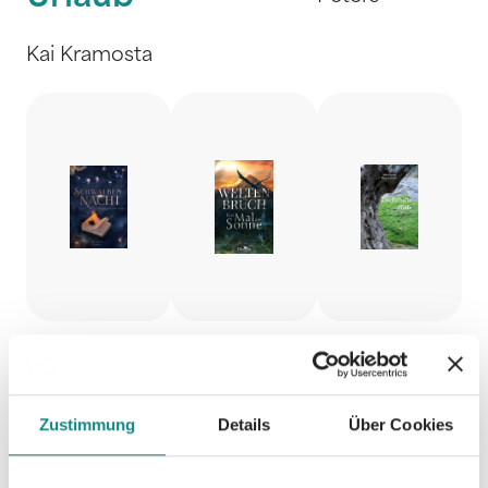
Kai Kramosta
Schwalb
Weltenb
Zweifelh
Zustimmung
Details
Über Cookies
ennacht
ruch -
afte