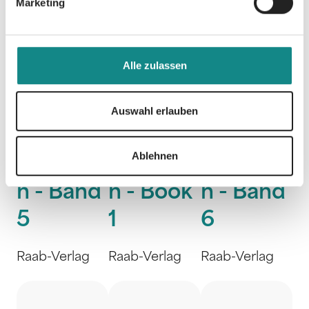
Marketing
Alle zulassen
Schnatt
Schnatt
Schnatt
Auswahl erlauben
er und
er and
er und
Ablehnen
Liesche
Liesche
Liesche
n - Band
n - Book
n - Band
5
1
6
Raab-Verlag
Raab-Verlag
Raab-Verlag