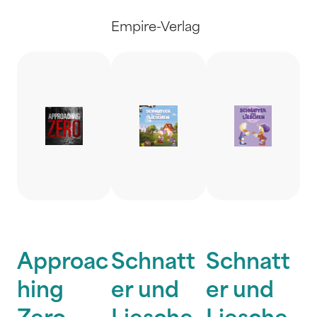
Empire-Verlag
Approac
Schnatt
Schnatt
hing
er und
er und