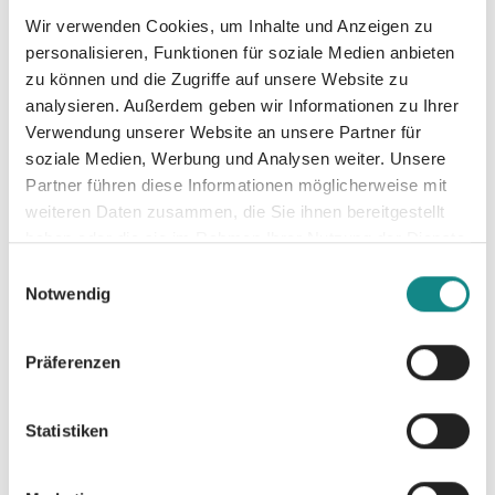
Wir verwenden Cookies, um Inhalte und Anzeigen zu
personalisieren, Funktionen für soziale Medien anbieten
Schnatt
Schnatt
Schnatt
zu können und die Zugriffe auf unsere Website zu
analysieren. Außerdem geben wir Informationen zu Ihrer
er und
er und
er und
Verwendung unserer Website an unsere Partner für
Liesche
Liesche
Liesche
soziale Medien, Werbung und Analysen weiter. Unsere
Partner führen diese Informationen möglicherweise mit
n - Band
n - Band
n - Band
weiteren Daten zusammen, die Sie ihnen bereitgestellt
haben oder die sie im Rahmen Ihrer Nutzung der Dienste
2
3
4
gesammelt haben.
Einwilligungsauswahl
Notwendig
Raab-Verlag
Raab-Verlag
Raab-Verlag
Präferenzen
Statistiken