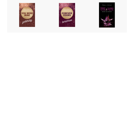
You
Forever
Tease &
Were
Yours
Please –
Mine
Tomorro
berührt
Yesterda
w
und
y
verführt
Philippa L.
Andersson