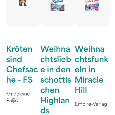
Kröten
Weihna
Weihna
sind
chtslieb
chtsfunk
Chefsac
e in den
eln in
he - FS
schottis
Miracle
chen
Hill
Madeleine
Highlan
Puljic
Empire-Verlag
ds