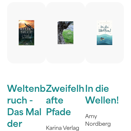
Weltenb
Zweifelh
In die
ruch -
afte
Wellen!
Das Mal
Pfade
Amy
der
Nordberg
Karina Verlag