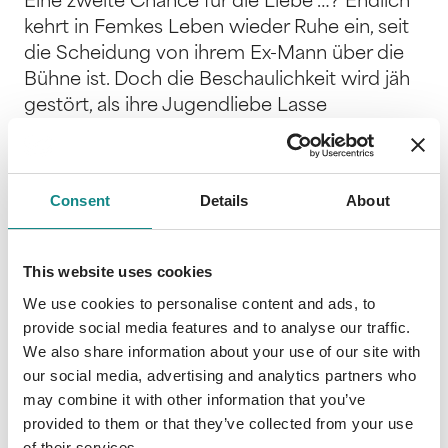
Eine zweite Chance für die Liebe …? Endlich
kehrt in Femkes Leben wieder Ruhe ein, seit
die Scheidung von ihrem Ex-Mann über die
Bühne ist. Doch die Beschaulichkeit wird jäh
gestört, als ihre Jugendliebe Lasse
überraschend zurückkehrt und Erinnerungen
weckt, die sie lieber begraben möchte. Es ist
wie verhext! In dem kleinen Ort gelingt es
Consent
Details
About
Femke einfach nicht, dem charmanten
Kinderarzt aus dem Weg zu gehen. Dabei
stellt sie schnell fest, dass er von seiner
This website uses cookies
Anziehungskraft kein bisschen verloren hat …
We use cookies to personalise content and ads, to
Gerade als Femke zu hoffen beginnt, dass
provide social media features and to analyse our traffic.
das Glück vielleicht doch wieder leise bei ihr
We also share information about your use of our site with
anklopft, taucht Lasses Ex-Freundin auf und
our social media, advertising and analytics partners who
stellt sie vor die schwierigste Entscheidung
may combine it with other information that you’ve
ihres Leben. Soll sich die Geschichte noch
provided to them or that they’ve collected from your use
einmal wiederholen? Oder gelingt es Femke
of their services.