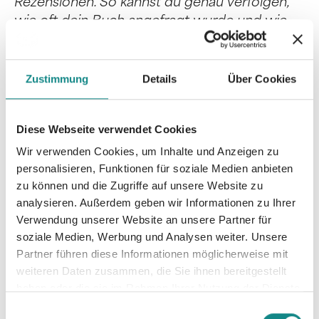
Rezensionen. So kannst du genau verfolgen,
wie oft dein Buch angefragt wurde und wie
viele Kritiken bereits veröffentlicht wurden.
Zustimmung
Details
Über Cookies
LovelyBooks – Leserunden für mehr
Buch Rezensionen
Diese Webseite verwendet Cookies
LovelyBooks bietet dir die Möglichkeit,
Wir verwenden Cookies, um Inhalte und Anzeigen zu
Leserunden zu organisieren. Das bedeutet:
personalisieren, Funktionen für soziale Medien anbieten
Interessierte Leser:innen bekommen dein
zu können und die Zugriffe auf unsere Website zu
Buch kostenlos zur Verfügung gestellt und
analysieren. Außerdem geben wir Informationen zu Ihrer
schreiben anschließend ihre Meinung.
Verwendung unserer Website an unsere Partner für
soziale Medien, Werbung und Analysen weiter. Unsere
Partner führen diese Informationen möglicherweise mit
Vorteile von Leserunden:
weiteren Daten zusammen, die Sie ihnen bereitgestellt
haben oder die sie im Rahmen Ihrer Nutzung der Dienste
gesammelt haben.
Einwilligungsauswahl