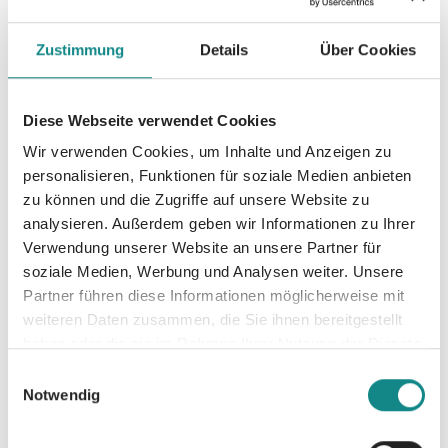
Zustimmung
Details
Über Cookies
Diese Webseite verwendet Cookies
Wir verwenden Cookies, um Inhalte und Anzeigen zu
personalisieren, Funktionen für soziale Medien anbieten
zu können und die Zugriffe auf unsere Website zu
analysieren. Außerdem geben wir Informationen zu Ihrer
Verwendung unserer Website an unsere Partner für
soziale Medien, Werbung und Analysen weiter. Unsere
Partner führen diese Informationen möglicherweise mit
weiteren Daten zusammen, die Sie ihnen bereitgestellt
Pascal Voggenhuber
haben oder die sie im Rahmen Ihrer Nutzung der Dienste
gesammelt haben.
Einwilligungsauswahl
25. März 2025
Notwendig
Interview mit Bestseller-