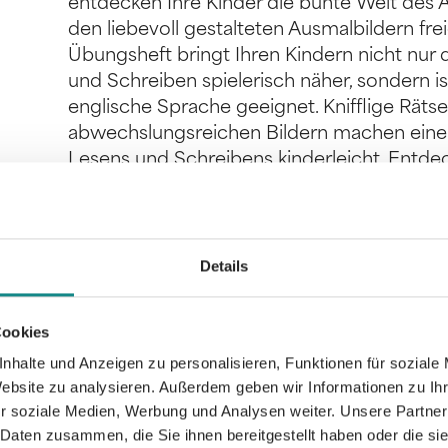
entdecken Ihre Kinder die bunte Welt des A
den liebevoll gestalteten Ausmalbildern fre
Übungsheft bringt Ihren Kindern nicht nur
und Schreiben spielerisch näher, sondern is
englische Sprache geeignet. Knifflige Rätse
abwechslungsreichen Bildern machen einen 
Lesens und Schreibens kinderleicht. Entde
Lernprodukte von Stay inspired! by Lisa Wi
Details
Informationen
Cookies
PDF
nhalte und Anzeigen zu personalisieren, Funktionen für soziale
Website zu analysieren. Außerdem geben wir Informationen zu I
r soziale Medien, Werbung und Analysen weiter. Unsere Partner
 Daten zusammen, die Sie ihnen bereitgestellt haben oder die s