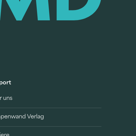
port
r uns
penwand Verlag
iere