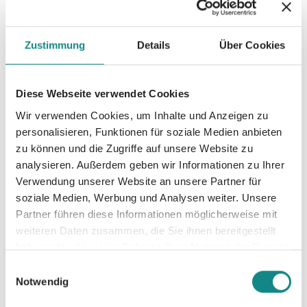
Menschenvolk und...Magie. Und ein uraltes
Geheimnis, von dem heute niemand mehr
etwas ahnt...
Zustimmung
Details
Über Cookies
Diese Webseite verwendet Cookies
Wir verwenden Cookies, um Inhalte und Anzeigen zu
personalisieren, Funktionen für soziale Medien anbieten
Informationen
zu können und die Zugriffe auf unsere Website zu
PDF
analysieren. Außerdem geben wir Informationen zu Ihrer
Verwendung unserer Website an unsere Partner für
soziale Medien, Werbung und Analysen weiter. Unsere
Partner führen diese Informationen möglicherweise mit
weiteren Daten zusammen, die Sie ihnen bereitgestellt
haben oder die sie im Rahmen Ihrer Nutzung der Dienste
gesammelt haben.
Einwilligungsauswahl
Zur Übersicht
Notwendig