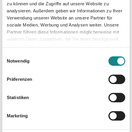
zu können und die Zugriffe auf unsere Website zu
schönsten Seite kennen. Das Buch im
analysieren. Außerdem geben wir Informationen zu Ihrer
Großformat, ist mit 50 ganzseitigen Bildern
Verwendung unserer Website an unsere Partner für
der bekannten Künstlerin Christl Vogl auf
soziale Medien, Werbung und Analysen weiter. Unsere
starkem Fotopapier gedruckt.
Partner führen diese Informationen möglicherweise mit
weiteren Daten zusammen, die Sie ihnen bereitgestellt
haben oder die sie im Rahmen Ihrer Nutzung der Dienste
gesammelt haben.
Einwilligungsauswahl
Notwendig
Informationen
Präferenzen
PDF
Statistiken
Marketing