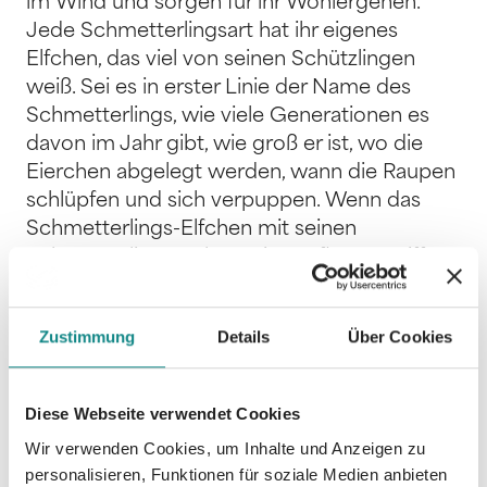
im Wind und sorgen für ihr Wohlergehen.
Jede Schmetterlingsart hat ihr eigenes
Elfchen, das viel von seinen Schützlingen
weiß. Sei es in erster Linie der Name des
Schmetterlings, wie viele Generationen es
davon im Jahr gibt, wie groß er ist, wo die
Eierchen abgelegt werden, wann die Raupen
schlüpfen und sich verpuppen. Wenn das
Schmetterlings-Elfchen mit seinen
Schmetterlingen über Wiesen flattert, trifft es
so manch Blumen- oder Marienkäfer-Elfchen,
dem es von den Schmetterlingen erzählt.
Zustimmung
Details
Über Cookies
Auch mit dem Ameisenprinzen versteht es
sich gut. Doch besonders freut es sich auf
den Schmetterlingsprinzen. Tanze mit den
Diese Webseite verwendet Cookies
Schmetterlingen und ihren Elfen im
Wir verwenden Cookies, um Inhalte und Anzeigen zu
Sonnenschein oder Mondlicht, erlebe bunte
personalisieren, Funktionen für soziale Medien anbieten
Farbenpracht und lerne die Natur von ihrer