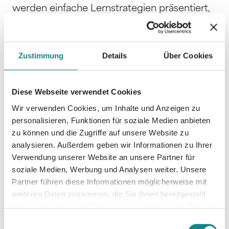
werden einfache Lernstrategien präsentiert,
mit denen ihr Kind vorhandene Defizite
überwinden kann. Mit den vorgestellten
Lerntechniken wird die Lernmotivation des
Zustimmung
Details
Über Cookies
Kindes gesteigert, denn es wird mit Freude
lernen zu lernen.
Diese Webseite verwendet Cookies
Wir verwenden Cookies, um Inhalte und Anzeigen zu
personalisieren, Funktionen für soziale Medien anbieten
zu können und die Zugriffe auf unsere Website zu
analysieren. Außerdem geben wir Informationen zu Ihrer
Informationen
Verwendung unserer Website an unsere Partner für
PDF
soziale Medien, Werbung und Analysen weiter. Unsere
Partner führen diese Informationen möglicherweise mit
weiteren Daten zusammen, die Sie ihnen bereitgestellt
haben oder die sie im Rahmen Ihrer Nutzung der Dienste
gesammelt haben.
Einwilligungsauswahl