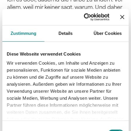
ich es doof, dauernd die Farbe zu ändern. Vor
allem, weil mir keiner sagt, warum. Und daher
beschließe ich, dass ich mich nicht mehr
verfärbe, solange ich nicht weiß, wieso. Das
erste Abenteuer des frechen Chamäleons
Zustimmung
Details
Über Cookies
Balduin. Eine Geschichte, die Mut macht,
nach dem Warum zu fragen.
Diese Webseite verwendet Cookies
Wir verwenden Cookies, um Inhalte und Anzeigen zu
personalisieren, Funktionen für soziale Medien anbieten
zu können und die Zugriffe auf unsere Website zu
analysieren. Außerdem geben wir Informationen zu Ihrer
Informationen
Verwendung unserer Website an unsere Partner für
PDF
soziale Medien, Werbung und Analysen weiter. Unsere
Partner führen diese Informationen möglicherweise mit
weiteren Daten zusammen, die Sie ihnen bereitgestellt
haben oder die sie im Rahmen Ihrer Nutzung der Dienste
gesammelt haben.
Einwilligungsauswahl