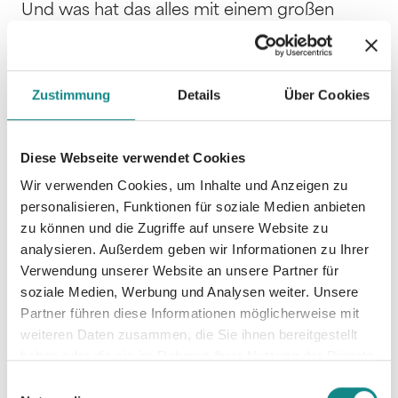
Und was hat das alles mit einem großen
dicken Nilpferd zu tun? Eine Geschichte über
Selbstvertrauen, eigene Stärke und
Freundschaft. Herrlich amüsant illustriert! Für
Zustimmung
Details
Über Cookies
alle Kleinen und Großen, die noch ihr eigenes
"großes starkes ICH" entdecken müssen.
Diese Webseite verwendet Cookies
Wir verwenden Cookies, um Inhalte und Anzeigen zu
personalisieren, Funktionen für soziale Medien anbieten
zu können und die Zugriffe auf unsere Website zu
analysieren. Außerdem geben wir Informationen zu Ihrer
Informationen
Verwendung unserer Website an unsere Partner für
PDF
soziale Medien, Werbung und Analysen weiter. Unsere
Partner führen diese Informationen möglicherweise mit
weiteren Daten zusammen, die Sie ihnen bereitgestellt
haben oder die sie im Rahmen Ihrer Nutzung der Dienste
gesammelt haben.
Einwilligungsauswahl