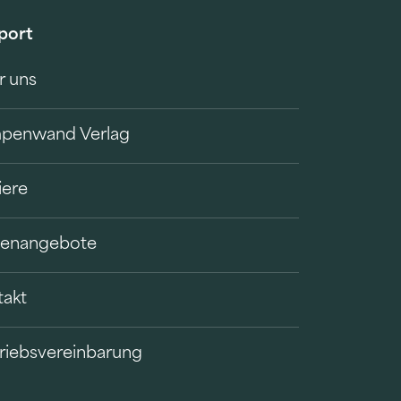
port
r uns
penwand Verlag
iere
llenangebote
takt
riebsvereinbarung