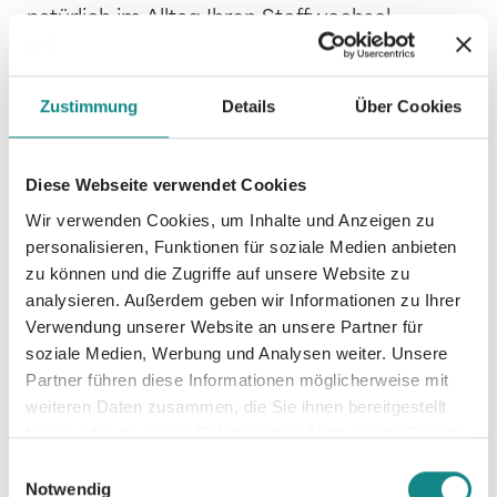
natürlich im Alltag Ihren Stoffwechsel
beschleunigen und ohne extreme
Betätigung, und vor Allem Hunger,
abnehmen. Lassen Sie sich zu Ihrem
Zustimmung
Details
Über Cookies
Traumkörper begleiten und bleiben Sie fit!
Diese Webseite verwendet Cookies
Wir verwenden Cookies, um Inhalte und Anzeigen zu
personalisieren, Funktionen für soziale Medien anbieten
zu können und die Zugriffe auf unsere Website zu
Informationen
analysieren. Außerdem geben wir Informationen zu Ihrer
PDF
Verwendung unserer Website an unsere Partner für
soziale Medien, Werbung und Analysen weiter. Unsere
Partner führen diese Informationen möglicherweise mit
weiteren Daten zusammen, die Sie ihnen bereitgestellt
haben oder die sie im Rahmen Ihrer Nutzung der Dienste
gesammelt haben.
Einwilligungsauswahl
Notwendig