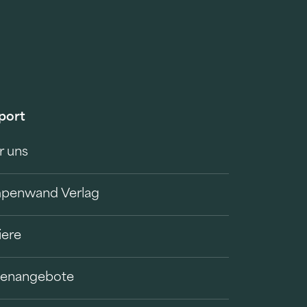
port
r uns
penwand Verlag
iere
llenangebote