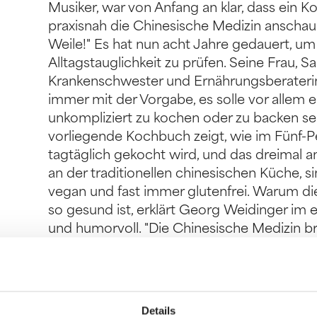
Musiker, war von Anfang an klar, dass ein
praxisnah die Chinesische Medizin anschau
Weile!" Es hat nun acht Jahre gedauert, um
Alltagstauglichkeit zu prüfen. Seine Frau, 
Krankenschwester und Ernährungsberaterin
immer mit der Vorgabe, es solle vor allem 
unkompliziert zu kochen oder zu backen se
vorliegende Kochbuch zeigt, wie im Fünf-
tagtäglich gekocht wird, und das dreimal a
an der traditionellen chinesischen Küche, s
vegan und fast immer glutenfrei. Warum d
so gesund ist, erklärt Georg Weidinger im 
und humorvoll. "Die Chinesische Medizin b
westliche Welt", sagt Georg Weidinger. We
Chinas mit den Erkenntnissen unserer mode
großartige neue Medizin, und unsere täglich
Wenn Kochen und Essen dann auch noch so
Details