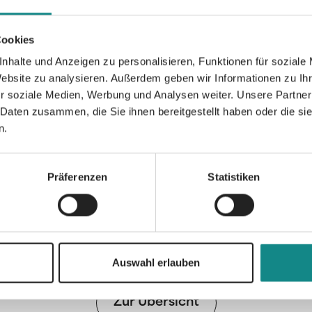
Buch dargestellt, kann einfach nichts mehr 
neben chinesischen Weisheiten, die zum 
Cookies
sollen, noch zahlreiche Bilder der wunderb
im österreichischen Burgenland, der Heima
nhalte und Anzeigen zu personalisieren, Funktionen für soziale
Website zu analysieren. Außerdem geben wir Informationen zu I
r soziale Medien, Werbung und Analysen weiter. Unsere Partner
 Daten zusammen, die Sie ihnen bereitgestellt haben oder die s
n.
Informationen
Präferenzen
Statistiken
PDF
Auswahl erlauben
Zur Übersicht