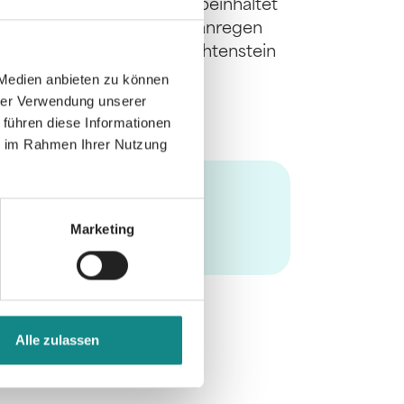
schiefgehen ...! Das Buch beinhaltet
Nachdenken und Träumen anregen
aren Natur in und um Forchtenstein
t der Weidingers
 Medien anbieten zu können
hrer Verwendung unserer
 führen diese Informationen
ie im Rahmen Ihrer Nutzung
Marketing
Alle zulassen