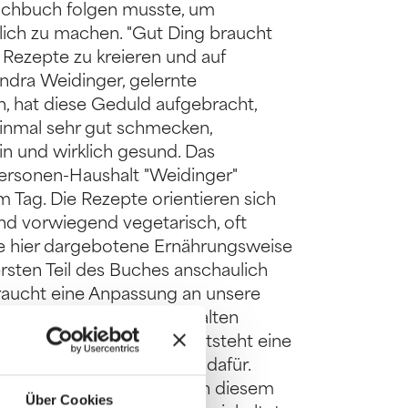
 Kochbuch folgen musste, um
lich zu machen. "Gut Ding braucht
 Rezepte zu kreieren und auf
Sandra Weidinger, gelernte
, hat diese Geduld aufgebracht,
einmal sehr gut schmecken,
in und wirklich gesund. Das
Personen-Haushalt "Weidinger"
m Tag. Die Rezepte orientieren sich
ind vorwiegend vegetarisch, oft
ie hier dargebotene Ernährungsweise
ersten Teil des Buches anschaulich
raucht eine Anpassung an unsere
nn man die Weisheit des alten
rnen Welt kombiniert, entsteht eine
e Ernährung ist die Basis dafür.
 viel Spaß machen wie in diesem
Über Cookies