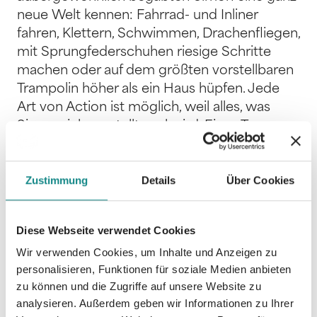
neue Welt kennen: Fahrrad- und Inliner
fahren, Klettern, Schwimmen, Drachenfliegen,
mit Sprungfederschuhen riesige Schritte
machen oder auf dem größten vorstellbaren
Trampolin höher als ein Haus hüpfen. Jede
Art von Action ist möglich, weil alles, was
Simon sich vorstellt, real wird. Eines Tages
tauchen alte Feinde des übersinnlich
veranlagten Jungen auf, bringen alles
Zustimmung
Details
Über Cookies
durcheinander und die beiden Freunde
mitsamt ihren Familien in mächtige
Schwierigkeiten. Sie werden getrennt,
Diese Webseite verwendet Cookies
gefangengenommen und jeder für sich muss
Wir verwenden Cookies, um Inhalte und Anzeigen zu
das Abenteuer seines Lebens bestehen.
personalisieren, Funktionen für soziale Medien anbieten
Dennoch behalten sie eine fantastische
zu können und die Zugriffe auf unsere Website zu
Verbindung zueinander, die ihnen Mut und
analysieren. Außerdem geben wir Informationen zu Ihrer
Kraft gibt.