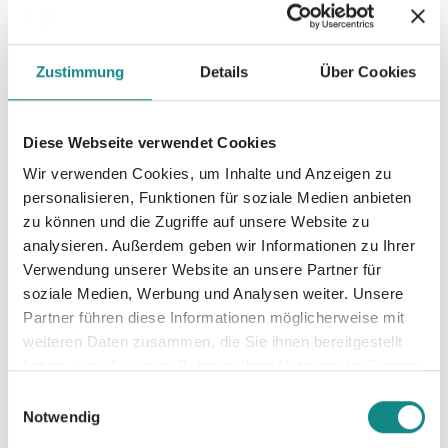
bewusst zu erkennen und Ausgleich zu
finden. Es unterstützt die eigene Mitte zu
Zustimmung
Details
Über Cookies
finden und aus der Mitte zu leben.
Diese Webseite verwendet Cookies
Wir verwenden Cookies, um Inhalte und Anzeigen zu
personalisieren, Funktionen für soziale Medien anbieten
Informationen
zu können und die Zugriffe auf unsere Website zu
PDF
analysieren. Außerdem geben wir Informationen zu Ihrer
Verwendung unserer Website an unsere Partner für
soziale Medien, Werbung und Analysen weiter. Unsere
Partner führen diese Informationen möglicherweise mit
weiteren Daten zusammen, die Sie ihnen bereitgestellt
haben oder die sie im Rahmen Ihrer Nutzung der Dienste
gesammelt haben.
Einwilligungsauswahl
Notwendig
Zur Übersicht