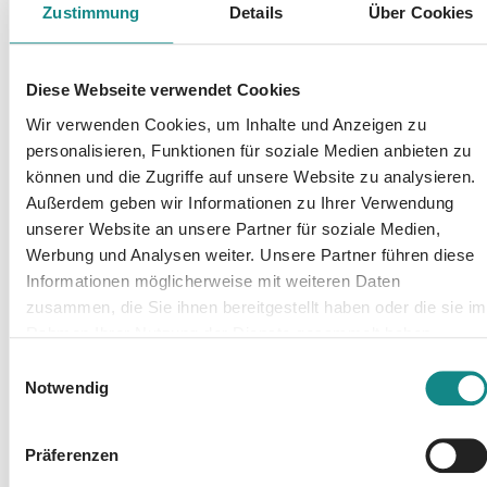
Beteiligten besiegelt zu sein …
Zustimmung
Details
Über Cookies
************************************************************
******************************** Dieses Buch
Diese Webseite verwendet Cookies
gehört zu der mehrteiligen Fantasyreihe
'Falaysia - Fremde Welt'. 1. Band: Allgrizia 2.
Wir verwenden Cookies, um Inhalte und Anzeigen zu
Band: Trachonien 3. Band: Piladoma 4. Band:
personalisieren, Funktionen für soziale Medien anbieten zu
Ezieran 5. Band: Ilia Tracha 6. Band: Cardasol
können und die Zugriffe auf unsere Website zu analysieren.
Außerdem geben wir Informationen zu Ihrer Verwendung
7. Band: Locvantos
unserer Website an unsere Partner für soziale Medien,
Werbung und Analysen weiter. Unsere Partner führen diese
Informationen möglicherweise mit weiteren Daten
zusammen, die Sie ihnen bereitgestellt haben oder die sie im
Rahmen Ihrer Nutzung der Dienste gesammelt haben.
Informationen
Einwilligungsauswahl
Notwendig
PDF
Präferenzen