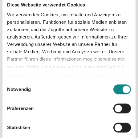
Frauenwahlrecht, trifft. Auch Emma ist mit
Diese Webseite verwendet Cookies
ihrem Ehemann, der sie verachtet, nach
Wir verwenden Cookies, um Inhalte und Anzeigen zu
London gezogen. Als sie Lucy wiedersieht,
personalisieren, Funktionen für soziale Medien anbieten
muss Emma sich entscheiden: Findet sie den
zu können und die Zugriffe auf unsere Website zu
Mut, die Wahrheit einzugestehen und ein
analysieren. Außerdem geben wir Informationen zu Ihrer
eigenes Leben zu beginnen? Ein packender
Verwendung unserer Website an unsere Partner für
Roman um zwei Frauen aus
soziale Medien, Werbung und Analysen weiter. Unsere
unterschiedlichen Welten, deren Schicksal
Partner führen diese Informationen möglicherweise mit
miteinander verwoben ist – vor dem
weiteren Daten zusammen, die Sie ihnen bereitgestellt
haben oder die sie im Rahmen Ihrer Nutzung der Dienste
Hintergrund der dramatischen Kämpfe um
gesammelt haben.
das Frauenwahlrecht in England.
Einwilligungsauswahl
Notwendig
Präferenzen
Informationen
Statistiken
PDF