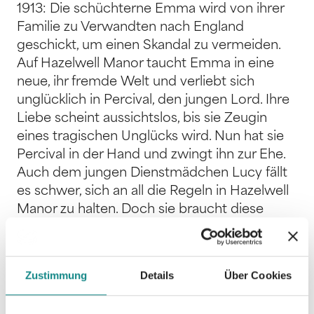
1913: Die schüchterne Emma wird von ihrer
Familie zu Verwandten nach England
geschickt, um einen Skandal zu vermeiden.
Auf Hazelwell Manor taucht Emma in eine
neue, ihr fremde Welt und verliebt sich
unglücklich in Percival, den jungen Lord. Ihre
Liebe scheint aussichtslos, bis sie Zeugin
eines tragischen Unglücks wird. Nun hat sie
Percival in der Hand und zwingt ihn zur Ehe.
Auch dem jungen Dienstmädchen Lucy fällt
es schwer, sich an all die Regeln in Hazelwell
Manor zu halten. Doch sie braucht diese
Arbeit, um für ihre Familie zu sorgen. Nach
dem schicksalhaften Unglück muss Lucy das
Herrenhaus und ihr altes Leben verlassen. In
Zustimmung
Details
Über Cookies
London ist sie verloren, bis sie auf die
Suffragetten, die Kämpferinnen für das