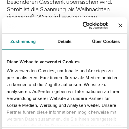
besonderen Geschenk überraschen wird.
Somit ist die Spannung bis Weihnachten
riesengroß: Wer wird was von wem
bekommen? Nachdem Lieschen das
Weihnachtsmenü gekocht hat und alle gut
gespeist haben, startet die Bescherung mit
Zustimmung
Details
Über Cookies
vielen Überraschungen, viel Freude, Lachen
und Singen. Alle frohlocken udn hoffen auf
Diese Webseite verwendet Cookies
volle Socken...
Wir verwenden Cookies, um Inhalte und Anzeigen zu
personalisieren, Funktionen für soziale Medien anbieten
zu können und die Zugriffe auf unsere Website zu
analysieren. Außerdem geben wir Informationen zu Ihrer
Verwendung unserer Website an unsere Partner für
Informationen
soziale Medien, Werbung und Analysen weiter. Unsere
PDF
Partner führen diese Informationen möglicherweise mit
weiteren Daten zusammen, die Sie ihnen bereitgestellt
haben oder die sie im Rahmen Ihrer Nutzung der Dienste