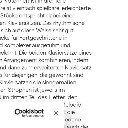
Notenheft ist in drei Teile
 relativ einfach spielbare, erleichterte
r Stücke entspricht dabei einer
en Klaviersätzen. Das rhythmische
 sich auf diese Weise sehr gut
tücke für Fortgeschrittene in
ind komplexer ausgeführt und
lehnt. Die beiden Klaviersätze eines
en Arrangement kombinieren, indem
 und dann zum erweiterten Klaviersatz
 für diejenigen, die gewohnt sind,
Klaviersätzen die sinngemäßen
en Strophen ist jeweils im
 im dritten Teil des Heftes, den
 Notenblätter, auf denen Melodie
 sind. Das Leadsheet führt die
s Lied und ist für verschiedene
itten Teil des Heftes sind auch die