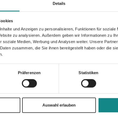
Details
Grundlage, ein eigenes Arrangement für Klavi
Der Anhang erklärt ausgewählte Arrangier
Weihnachtslieder wurden vom „Christiane De
Cookies
auf der beiliegenden CD „Freue Dich! Deu
nhalte und Anzeigen zu personalisieren, Funktionen für soziale
anders“ bei „Creative Heart Music“ erschie
Website zu analysieren. Außerdem geben wir Informationen zu I
r soziale Medien, Werbung und Analysen weiter. Unsere Partner
 Daten zusammen, die Sie ihnen bereitgestellt haben oder die s
n.
Informationen
Präferenzen
Statistiken
PDF
Auswahl erlauben