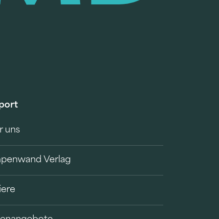
port
r uns
penwand Verlag
iere