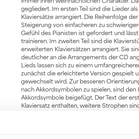
immer ihren weihnachtlichen Charakter. Das 
gegliedert. Im ersten Teil sind die Lieder als
Klaviersätze arrangiert. Die Reihenfolge de
Steigerung von einfacheren zu schwieriger
Gefühl des Pianisten ist gefordert und lässt
trainieren. Im zweiten Teil sind die Klaviers
erweiterten Klaviersätzen arrangiert. Sie s
deutlicher an die Arrangements der CD ange
Lieds lassen sich zu einem umfangreicher
zunächst die erleichterte Version gespielt
gewechselt wird. Zur besseren Orientierung
nach Akkordsymbolen zu spielen, sind den 
Akkordsymbole beigefügt. Der Text der erst
Klaviersatz enthalten, weitere Strophen sind
Leadsheets zu finden. Die Leadsheets sind
und Akkorde eines Stückes kompakt notiert
Musiker instrumentenunabhängig durch jede
Besetzungen geeignet. Die Leadsheets im dr