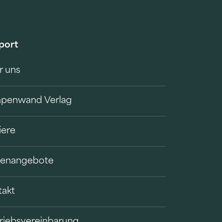
port
r uns
penwand Verlag
iere
llenangebote
takt
riebsvereinbarung