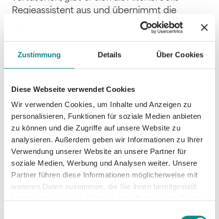
Regieassistent aus und übernimmt die
Leitung von Proben an der Wiener
Staatsoper. Das Chaos lässt nicht lange auf
sich warten. Ein Graphic Cabaret, rasant
Zustimmung
Details
Über Cookies
erzählt, dynamisch gezeichnet, stets
unterhaltsam.
Diese Webseite verwendet Cookies
Wir verwenden Cookies, um Inhalte und Anzeigen zu
personalisieren, Funktionen für soziale Medien anbieten
zu können und die Zugriffe auf unsere Website zu
analysieren. Außerdem geben wir Informationen zu Ihrer
Informationen
Verwendung unserer Website an unsere Partner für
PDF
soziale Medien, Werbung und Analysen weiter. Unsere
Partner führen diese Informationen möglicherweise mit
weiteren Daten zusammen, die Sie ihnen bereitgestellt
haben oder die sie im Rahmen Ihrer Nutzung der Dienste
gesammelt haben.
Einwilligungsauswahl