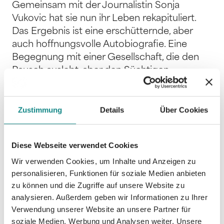
Gemeinsam mit der Journalistin Sonja
Vukovic hat sie nun ihr Leben rekapituliert.
Das Ergebnis ist eine erschütternde, aber
auch hoffnungsvolle Autobiografie. Eine
Begegnung mit einer Gesellschaft, die den
Rausch auslebt, aber den Süchtigen
verachtet. Die Vollendung einer Story, die das
Lebensgefühl von Generationen prägte –
und damit auch ein Dokument deutscher
Zustimmung
Details
Über Cookies
Zeitgeschichte. Die Autobiografie von
Christiane Felscherinow „Mein zweites
Diese Webseite verwendet Cookies
Leben“, ist nicht nur eine Fortsetzung der
Geschichte des weltberühmten Mädchens
Wir verwenden Cookies, um Inhalte und Anzeigen zu
personalisieren, Funktionen für soziale Medien anbieten
Christiane F. vom Bahnhof Zoo, sondern auch
zu können und die Zugriffe auf unsere Website zu
erstmalig das Portrait einer
analysieren. Außerdem geben wir Informationen zu Ihrer
Langzeitabhängigen. Die Co-Autorin Sonja
Verwendung unserer Website an unsere Partner für
Vukovic begleitete Christiane Felscherinow
soziale Medien, Werbung und Analysen weiter. Unsere