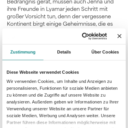
Bedrängnis gerät, müssen auch Jenna und
ihre Freunde in Lyamar jeden Schritt mit
großer Vorsicht tun, denn der vergessene
Kontinent birgt einige Geheimnisse, die es
ihnen erheblich erschweren, mehr über die
Machenschaften des Zaubererbundes
herauszufinden. Zudem ist der Feind bereits
Zustimmung
Details
Über Cookies
auf der Suche nach ihnen und scheint vor
nichts zurückzuschrecken, um seine Gegner
auszuschalten. Als auch noch ein alter Fluch
Diese Webseite verwendet Cookies
zum Leben erweckt wird, geraten vor allem
Wir verwenden Cookies, um Inhalte und Anzeigen zu
Jenna und Marek in große Gefahr.
personalisieren, Funktionen für soziale Medien anbieten
zu können und die Zugriffe auf unsere Website zu
analysieren. Außerdem geben wir Informationen zu Ihrer
Verwendung unserer Website an unsere Partner für
soziale Medien, Werbung und Analysen weiter. Unsere
Partner führen diese Informationen möglicherweise mit
Informationen