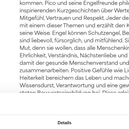
kommen. Pico und seine Engelfreunde phil
inspirierenden Kurzgeschichten über Werte 
Mitgefühl, Vertrauen und Respekt. Jeder de
mit einem dieser Themen und erzählt den K
seine Weise. Engel können Schutzengel, Beg
sind liebevoll, fürsorglich, und mitfühlend
Mut, denn sie wollen, dass alle Menschenki
Ehrlichkeit, Verständnis, Nächstenliebe und
damit der gesunde Menschenverstand und d
zusammenarbeiten. Positive Gefühle wie L
Heiterkeit bereichern das Leben und mach
Wissensdurst, Verantwortung und eine gewi
steten Bewusstseinsbildung bei. Diese erlei
Zusammenleben in der Gemeinschaft und so
der Gesellschaft. Diese modernen Ethikmär
Großen zum Nachdenken anregen und ihnen 
Details
andere – ganz gleich ob Mensch, Tier oder d