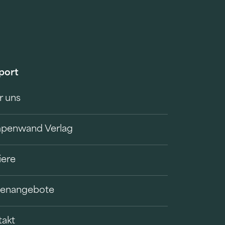
port
r uns
penwand Verlag
iere
llenangebote
takt