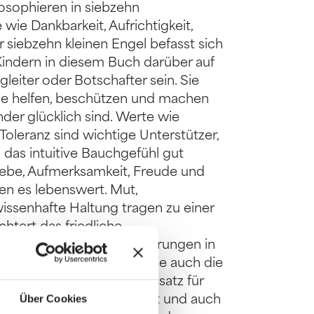
osophieren in siebzehn
wie Dankbarkeit, Aufrichtigkeit,
r siebzehn kleinen Engel befasst sich
indern in diesem Buch darüber auf
leiter oder Botschafter sein. Sie
. Sie helfen, beschützen und machen
nder glücklich sind. Werte wie
 Toleranz sind wichtige Unterstützer,
as intuitive Bauchgefühl gut
iebe, Aufmerksamkeit, Freude und
en es lebenswert. Mut,
ssenhafte Haltung tragen zu einer
chtert das friedliche
rgt für positive Veränderungen in
chen sollen die Kleinen wie auch die
vermitteln, dass der Einsatz für
Über Cookies
ie Natur – sehr wichtig ist und auch