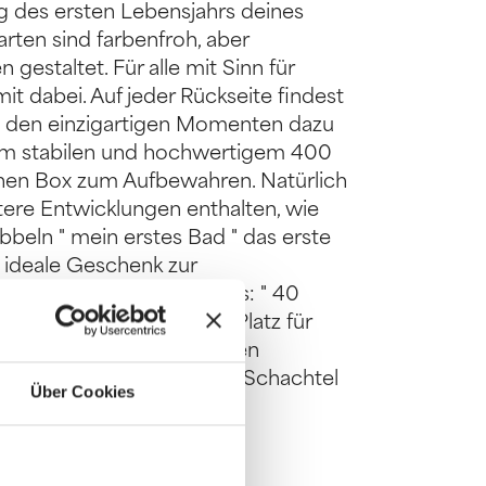
g des ersten Lebensjahrs deines
rten sind farbenfroh, aber
gestaltet. Für alle mit Sinn für
t dabei. Auf jeder Rückseite findest
zu den einzigartigen Momenten dazu
nem stabilen und hochwertigem 400
ischen Box zum Aufbewahren. Natürlich
ere Entwicklungen enthalten, wie
rabbeln " mein erstes Bad " das erste
s ideale Geschenk zur
by Shower. Produktdetails: " 40
" Auf jeder Rückseite ist Platz für
(105 x 148 mm) " Die Karten
" Verpackt in einer süßen Schachtel
Über Cookies