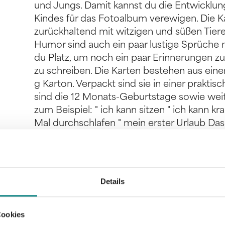
und Jungs. Damit kannst du die Entwicklun
Kindes für das Fotoalbum verewigen. Die Ka
zurückhaltend mit witzigen und süßen Tieren 
Humor sind auch ein paar lustige Sprüche mi
du Platz, um noch ein paar Erinnerungen 
zu schreiben. Die Karten bestehen aus ei
g Karton. Verpackt sind sie in einer prakt
sind die 12 Monats-Geburtstage sowie weit
zum Beispiel: " ich kann sitzen " ich kann k
Mal durchschlafen " mein erster Urlaub Da
Schwangerschaft, Geburt, Taufe und die Ba
Baby-Meilenstein-Karten inkl. 1 Blanko-Karte 
persönliche Erinnerungen " Größe: DIN A6 
bestehen aus stabilem 400g Offset-Karton 
Details
zum Aufbewahren
Cookies