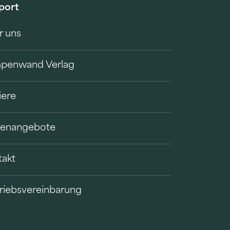
port
r uns
penwand Verlag
iere
llenangebote
takt
riebsvereinbarung