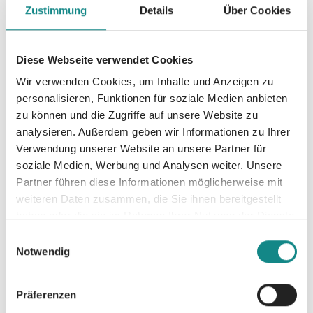
Zustimmung
Details
Über Cookies
schafft sie etwas, das unbezahlbar ist: Sie
spendet Trost, schenkt Ruhe und
Entspannung, sorgt für eine liebevolle
Diese Webseite verwendet Cookies
Atmosphäre und vermittelt Geborgenheit.
Wir verwenden Cookies, um Inhalte und Anzeigen zu
Die schönsten Momente hat Ivana Seger nun
personalisieren, Funktionen für soziale Medien anbieten
in ihrem Buch „Der Emma-Effekt“
zu können und die Zugriffe auf unsere Website zu
niedergeschrieben. Zahlreiche Fotos und
analysieren. Außerdem geben wir Informationen zu Ihrer
authentische Briefe von Angehörigen
Verwendung unserer Website an unsere Partner für
ergänzen ihre ergreifenden Erinnerungen.
soziale Medien, Werbung und Analysen weiter. Unsere
„Ivana Seger und Emma sind ein perfektes
Partner führen diese Informationen möglicherweise mit
Team; sie schaffen es, in den dunkelsten
weiteren Daten zusammen, die Sie ihnen bereitgestellt
Momenten Trost, Mut und sogar Freude zu
haben oder die sie im Rahmen Ihrer Nutzung der Dienste
schenken. Dieses Buch beschert den
gesammelt haben.
Einwilligungsauswahl
Leserinnen und Lesern einen kleinen Einblick
Notwendig
in die besondere und enorm wichtige Arbeit
der beiden.“ (Der Hundeprofi Martin Rütter)
Präferenzen