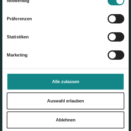
Notwendig
Unser Angebot
Präferenzen
Buchvertrieb
Statistiken
Self Publisher & Eigenverlag
Marketing
Verlagsauslieferung
Serviceübersicht
Alle zulassen
Grafikservice
Auswahl erlauben
Buchmarketing
Ablehnen
Insights