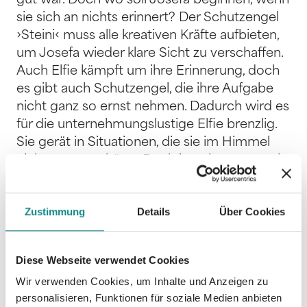
gut war. Doch wo soll Josefa beginnen, wenn
sie sich an nichts erinnert? Der Schutzengel
›Steini‹ muss alle kreativen Kräfte aufbieten,
um Josefa wieder klare Sicht zu verschaffen.
Auch Elfie kämpft um ihre Erinnerung, doch
es gibt auch Schutzengel, die ihre Aufgabe
nicht ganz so ernst nehmen. Dadurch wird es
für die unternehmungslustige Elfie brenzlig.
Sie gerät in Situationen, die sie im Himmel
nicht erwartet hätte. Doch jetzt kommt auch
Schutzengel ›Alfie‹ in Schwierigkeiten, denn
bei ›Verletzung der Aufsichtspflicht‹ kennt
Zustimmung
Details
Über Cookies
der Erzengel Michael kein Pardon. Anna sieht
in aller Gelassenheit auf ihr Leben zurück. Sie
hat sich nichts vorzuwerfen, sie hat getan,
Diese Webseite verwendet Cookies
was sie konnte und ein ›gutes‹ Leben gelebt
Wir verwenden Cookies, um Inhalte und Anzeigen zu
– auch wenn es schwierig war. Ein Fremder
personalisieren, Funktionen für soziale Medien anbieten
interessiert sich brennend für ihre