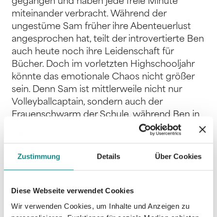
gegangen und haben jede freie Minute
miteinander verbracht. Während der
ungestüme Sam früher ihre Abenteuerlust
angesprochen hat, teilt der introvertierte Ben
auch heute noch ihre Leidenschaft für
Bücher. Doch im vorletzten Highschooljahr
könnte das emotionale Chaos nicht größer
sein. Denn Sam ist mittlerweile nicht nur
Volleyballcaptain, sondern auch der
Frauenschwarm der Schule, während Ben in
seinen Augen der totale Nerd ist. Und dann
ist da auch noch Amber, die größte Zicke der
Klamath High, die Maddie das Leben
Zustimmung
Details
Über Cookies
schwermacht. Die Sechzehnjährige scheint
durch die Streitigkeiten der Brüder immer
öfter zwischen die Fronten zu geraten. Wird
Diese Webseite verwendet Cookies
ihre Freundschaft die Highschool überleben?
Wir verwenden Cookies, um Inhalte und Anzeigen zu
Und was, wenn da plötzlich andere Gefühle