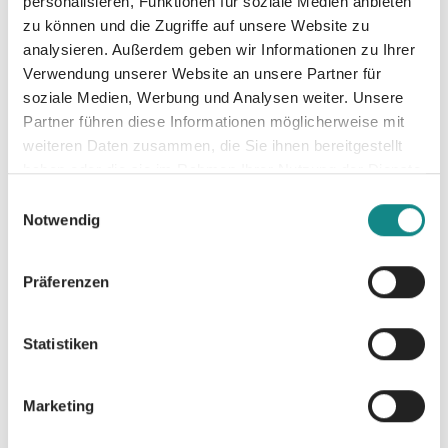
personalisieren, Funktionen für soziale Medien anbieten
ins Spiel kommen? Ein humorvoller und
zu können und die Zugriffe auf unsere Website zu
emotionaler Roman über das
analysieren. Außerdem geben wir Informationen zu Ihrer
Verwendung unserer Website an unsere Partner für
Erwachsenwerden, die Freundschaft und
soziale Medien, Werbung und Analysen weiter. Unsere
über die Liebe, der seine Wurzeln in einer
Partner führen diese Informationen möglicherweise mit
gemeinsamen Vergangenheit hat.
weiteren Daten zusammen, die Sie ihnen bereitgestellt
haben oder die sie im Rahmen Ihrer Nutzung der Dienste
gesammelt haben.
Einwilligungsauswahl
Notwendig
Informationen
Präferenzen
PDF
Statistiken
Marketing