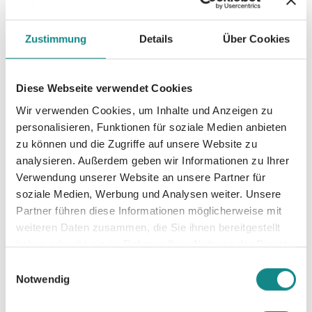
Beschreibung
Zustimmung
Details
Über Cookies
Diese Webseite verwendet Cookies
Wir verwenden Cookies, um Inhalte und Anzeigen zu
personalisieren, Funktionen für soziale Medien anbieten
Informationen
zu können und die Zugriffe auf unsere Website zu
PDF
analysieren. Außerdem geben wir Informationen zu Ihrer
Verwendung unserer Website an unsere Partner für
soziale Medien, Werbung und Analysen weiter. Unsere
Partner führen diese Informationen möglicherweise mit
weiteren Daten zusammen, die Sie ihnen bereitgestellt
haben oder die sie im Rahmen Ihrer Nutzung der Dienste
gesammelt haben.
Einwilligungsauswahl
Zur Übersicht
Notwendig