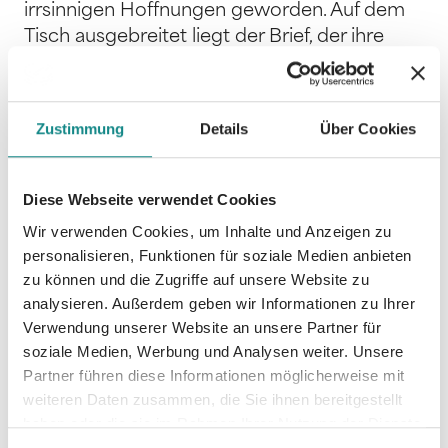
irrsinnigen Hoffnungen geworden. Auf dem
Tisch ausgebreitet liegt der Brief, der ihre
Niederlage vor dem Kantonsgericht
bestätigt. Es bliebe zwar noch der Rekurs ans
Bundesgericht, aber wie ihr der Anwalt eben
Zustimmung
Details
Über Cookies
am Telefon mitgeteilt hat, sind die Chancen
auf Erfolg gleich null. Das Bundesgericht ist
im Grunde ein Kassationsgericht, das Urteile
Diese Webseite verwendet Cookies
kantonaler Gerichte nur bei Prozedurfehlern
Wir verwenden Cookies, um Inhalte und Anzeigen zu
umstösst. Die Anwälte Blatters haben sich
personalisieren, Funktionen für soziale Medien anbieten
jedoch sorgfältig davor gehütet, einen
zu können und die Zugriffe auf unsere Website zu
solchen zu begehen. Die Partie ist aus. Die
analysieren. Außerdem geben wir Informationen zu Ihrer
Totenruhe des alten Friedhofs wird endgültig
Verwendung unserer Website an unsere Partner für
der hektischen Moderne weichen. Trotz
soziale Medien, Werbung und Analysen weiter. Unsere
Friedas Drängen hat von Riedmatten das
Partner führen diese Informationen möglicherweise mit
weiteren Daten zusammen, die Sie ihnen bereitgestellt
Handtuch geworfen. In ihrem Interesse, wie
haben oder die sie im Rahmen Ihrer Nutzung der Dienste
er ihr eben am Telefon sagte. Wollte sie
gesammelt haben.