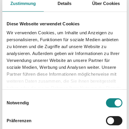
fragen. Im Himmel, der eine
Zustimmung
Details
Über Cookies
Zusammensetzung aus den Lieblingsorten
der Verstorbenen ist und in dem es eigene
Diese Webseite verwendet Cookies
Regeln gibt, trifft Oma endlich wieder Opa
Günther. Zusammen schauen sie auf Leona
Wir verwenden Cookies, um Inhalte und Anzeigen zu
personalisieren, Funktionen für soziale Medien anbieten
hinunter. Auch für Betty ist es schwer, ihrer
zu können und die Zugriffe auf unsere Website zu
Enkelin nicht mehr helfen zu können und so
analysieren. Außerdem geben wir Informationen zu Ihrer
sucht und findet sie einen Weg, ihr
Verwendung unserer Website an unsere Partner für
klitzekleine Zeichen zu schicken. Anfänglich
soziale Medien, Werbung und Analysen weiter. Unsere
nutzt sie ihre Gabe ausgiebig, bis es
Partner führen diese Informationen möglicherweise mit
schließlich ausartet und sie sich mehr in das
weiteren Daten zusammen, die Sie ihnen bereitgestellt
Leben ihrer Enkelin mischt, als gut für diese
haben oder die sie im Rahmen Ihrer Nutzung der Dienste
ist. Eine spannende und witzige Geschichte
gesammelt haben.
Einwilligungsauswahl
mit vielen Illustrationen und einer großen
Notwendig
Schrift über ein Thema, mit dem sich jeder
mal auseinandersetzen muss.
Präferenzen