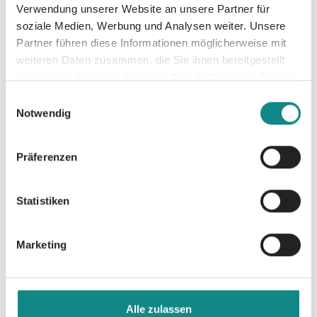
hochwertige Innenseiten - Größe: DIN A5
Verwendung unserer Website an unsere Partner für
soziale Medien, Werbung und Analysen weiter. Unsere
Partner führen diese Informationen möglicherweise mit
weiteren Daten zusammen, die Sie ihnen bereitgestellt
haben oder die sie im Rahmen Ihrer Nutzung der Dienste
gesammelt haben.
Einwilligungsauswahl
Informationen
Notwendig
PDF
Präferenzen
Statistiken
Marketing
Zur Übersicht
Alle zulassen