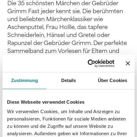
Die 35 schönsten Märchen der Gebrüder
Grimm Fast jeder kennt sie. Die berühmten
und beliebten Märchenklassiker wie
Aschenputtel, Frau Hollle, das tapfere
Schneiderlein, Hänsel und Gretel oder
Rapunzel der Gebrüder Grimm. Der perfekte
Sammelband zum Vorlesen für Eltern und
Kinder. Märchenbuch Sammlung für Kinder
Tauche ein in die Welt von Schneewittchen,
Rumpelstilzchen, König Drosselbart und Co.
Zustimmung
Details
Über Cookies
Lass dich in eine märchenhaft e
Abenteuerwelt entführen mit Prinzen,
Zwergen und bösen Hexen. Bestimmt ist
Diese Webseite verwendet Cookies
auch für dich ein neues Lieblingsmärchen
Wir verwenden Cookies, um Inhalte und Anzeigen zu
dabei, welches dieses Buch zu einem echten
personalisieren, Funktionen für soziale Medien anbieten
Schatz im Bücherregal macht.
zu können und die Zugriffe auf unsere Website zu
Produktdetails: - Stabiles Hardcover - 316
analysieren. Außerdem geben wir Informationen zu Ihrer