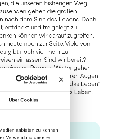
ngen, die unseren bisherigen Weg
rtausenden geben die großen
en nach dem Sinn des Lebens. Doch
, entdeckt und freigelegt zu
nken können wir darauf zugreifen.
h heute noch zur Seite. Viele von
es gibt noch viel mehr zu
isen einlassen. Sind wir bereit?
losophischen Romans Weltengeher
 hilft, den Alltag mit anderen Augen
lten. „Unsere Reise durch das Leben“
tvoller Begleiter durch das Leben.
Über Cookies
 Medien anbieten zu können
hrer Verwendung unserer