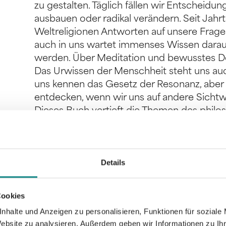
zu gestalten. Täglich fällen wir Entscheidu
ausbauen oder radikal verändern. Seit Jah
Weltreligionen Antworten auf unsere Frag
auch in uns wartet immenses Wissen darauf
werden. Über Meditation und bewusstes De
Das Urwissen der Menschheit steht uns auc
uns kennen das Gesetz der Resonanz, aber 
entdecken, wenn wir uns auf andere Sichtwe
Dieses Buch vertieft die Themen des phi
und bietet fundamentales Wissen, das dabei
zu sehen und das Leben sinnvoller zu gesta
ist auch ohne Kenntnis des Romans ein wer
Details
Cookies
nhalte und Anzeigen zu personalisieren, Funktionen für soziale
Website zu analysieren. Außerdem geben wir Informationen zu I
Informationen