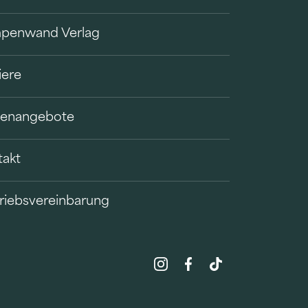
penwand Verlag
iere
llenangebote
takt
riebsvereinbarung