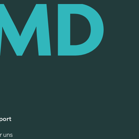
port
r uns